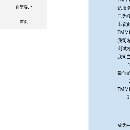
试服
典型客户
已为
首页
出贡献
TM
我司
测试
我司
1、
最佳
2、
TM
3、
成为