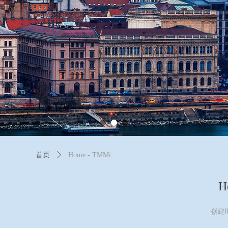
首页
ꄲ
Home - TMMi
H
创建